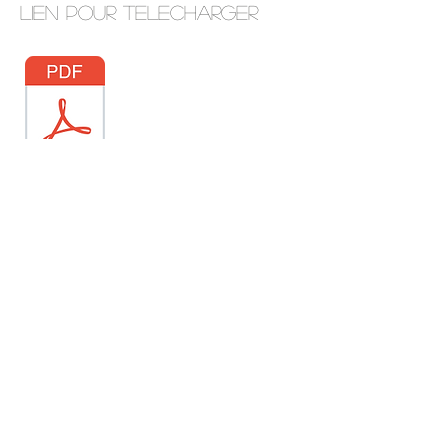
Lien pour telecharger
Inscrivez-vous à
notre liste de
diffusion
Ne manquez aucune actualité
S`abonner maintenant