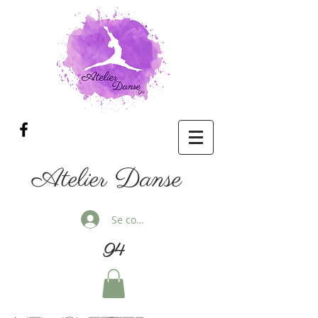
Atelier Danse
Se connecter
94