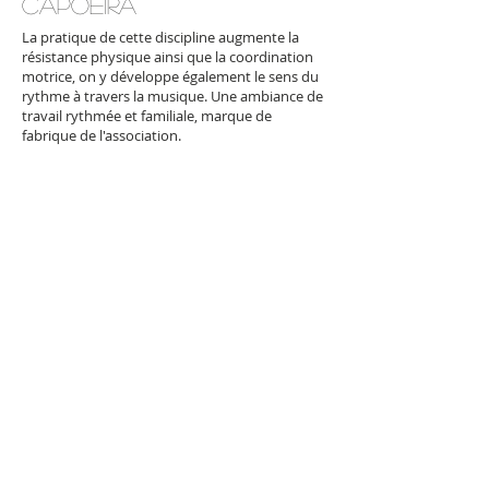
CAPOEIRA
La pratique de cette discipline augmente la
résistance physique ainsi que la coordination
motrice, on y développe également le sens du
rythme à travers la musique. Une ambiance de
travail rythmée et familiale, marque de
fabrique de l'association.
Inscrivez-vous à
notre liste de
diffusion
Ne manquez aucune actualité
S`abonner maintenant