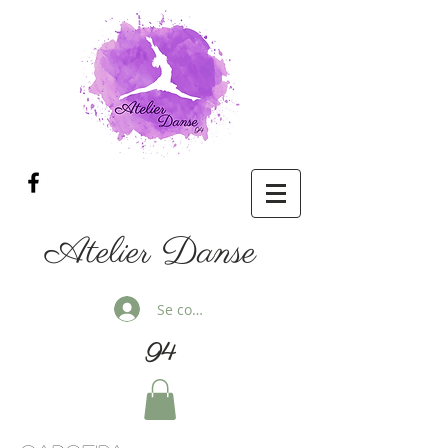
Atelier Danse
Se connecter
94