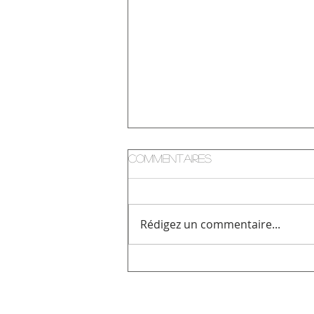
Commentaires
Rédigez un commentaire...
Cours de Salsa et
Bachata tous les
mercredis