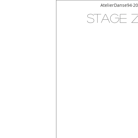
AtelierDanse94
20
Stage Z