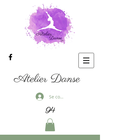
Atelier Danse
Se connecter
94