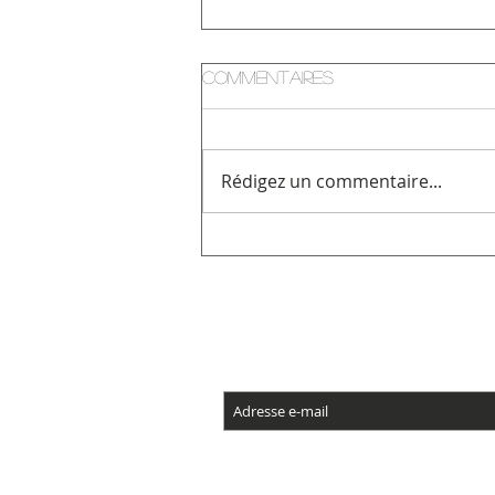
Commentaires
Rédigez un commentaire...
Cours de Salsa et
Bachata tous les
mercredis
Inscrivez-vous à
© 2023 par Garde-robe. Créé avec
Wix.com