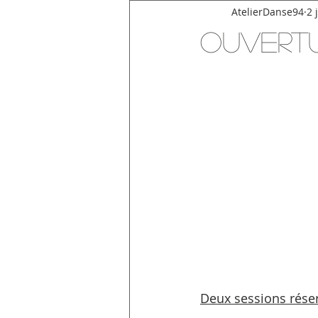
AtelierDanse94
2 
Ouvertu
Deux sessions rése