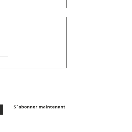
s Découverte
ez aucune actualité
S`abonner maintenant