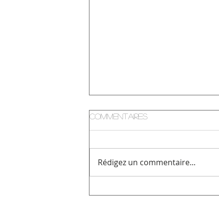
Commentaires
Rédigez un commentaire...
Cours de Salsa et
Bachata tous les
mercredis