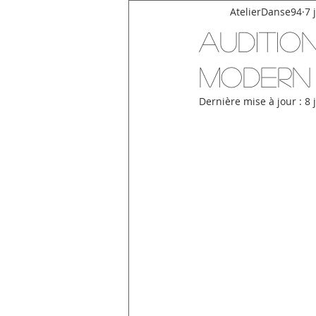
AtelierDanse94
7 
Auditio
MODERN 
Dernière mise à jour :
8 