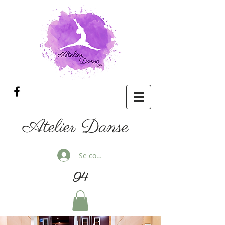
Atelier Danse
Se connecter
94