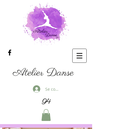
Atelier Danse
Se connecter
94