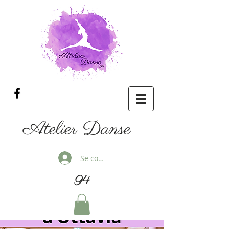
Atelier Danse
Se connecter
94