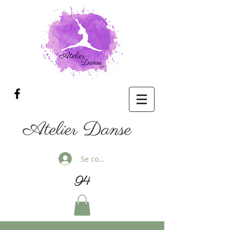
Atelier Danse
Se connecter
94